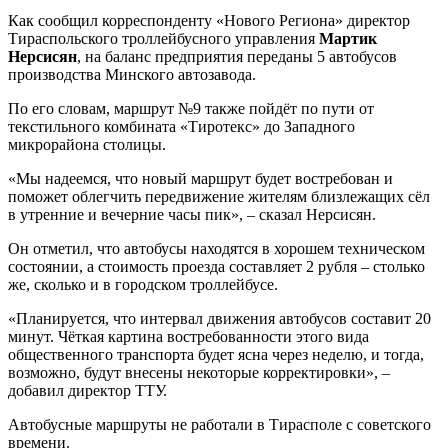
Как сообщил корреспонденту «Нового Региона» директор
Тираспольского троллейбусного управления
Мартик
Нерсисян
, на баланс предприятия переданы 5 автобусов
производства Минского автозавода.
По его словам, маршрут №9 также пойдёт по пути от
текстильного комбината «Тиротекс» до Западного
микрорайона столицы.
«Мы надеемся, что новый маршрут будет востребован и
поможет облегчить передвижение жителям близлежащих сёл
в утренние и вечерние часы пик», – сказал Нерсисян.
Он отметил, что автобусы находятся в хорошем техническом
состоянии, а стоимость проезда составляет 2 рубля – столько
же, сколько и в городском троллейбусе.
«Планируется, что интервал движения автобусов составит 20
минут. Чёткая картина востребованности этого вида
общественного транспорта будет ясна через неделю, и тогда,
возможно, будут внесены некоторые корректировки», –
добавил директор ТТУ.
Автобусные маршруты не работали в Тирасполе с советского
времени.