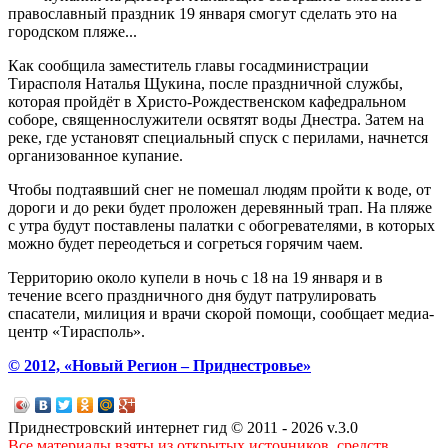
православный праздник 19 января смогут сделать это на
городском пляже...
Как сообщила заместитель главы госадминистрации
Тирасполя Наталья Щукина, после праздничной службы,
которая пройдёт в Христо-Рождественском кафедральном
соборе, священнослужители освятят воды Днестра. Затем на
реке, где установят специальный спуск с перилами, начнется
организованное купание.
Чтобы подтаявший снег не помешал людям пройти к воде, от
дороги и до реки будет проложен деревянный трап. На пляже
с утра будут поставлены палатки с обогревателями, в которых
можно будет переодеться и согреться горячим чаем.
Территорию около купели в ночь с 18 на 19 января и в
течение всего праздничного дня будут патрулировать
спасатели, милиция и врачи скорой помощи, сообщает медиа-
центр «Тирасполь».
© 2012, «Новый Регион – Приднестровье»
Приднестровский интернет гид © 2011 - 2026 v.3.0
Все материалы взяты из открытых источников, средств