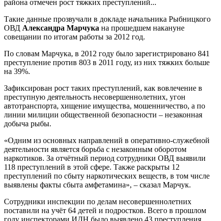
района отмечен рост тяжких преступлений...
Такие данные прозвучали в докладе начальника Рыбницкого
ОВД
Александра Марчука
на прошедшем накануне
совещании по итогам работы за 2012 год.
По словам Марчука, в 2012 году было зарегистрировано 841
преступление против 803 в 2011 году, из них тяжких больше
на 39%.
Зафиксирован рост таких преступлений, как вовлечение в
преступную деятельность несовершеннолетних, угон
автотранспорта, хищение имущества, мошенничество, а по
линии милиции общественной безопасности – незаконная
добыча рыбы.
«Одним из основных направлений в оперативно-служебной
деятельности является борьба с незаконным оборотом
наркотиков. За отчётный период сотрудники ОВД выявили
118 преступлений в этой сфере. Также раскрыты 12
преступлений по сбыту наркотических веществ, в том числе
выявлены факты сбыта амфетамина», – сказал Марчук.
Сотрудники инспекции по делам несовершеннолетних
поставили на учёт 64 детей и подростков. Всего в прошлом
году инспекторами ИДН было выявлено 43 преступления.