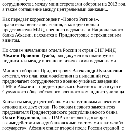
сотрудничества между министерствами обороны на 2013 год,
а также соглашение между центральными банками...
Как передаёт корреспондент «Нового Региона»,
правительственная делегация, в которую вошли
представители МИД, военного ведомства и Национального
банка Абхазии, находится в Приднестровье с трёхдневным
визитом.
По словам начальника отдела России и стран СНГ МИД
Абхазии Ираклия Тужба
, ряд документов планируется
подписать и между внешнеполитическими ведомствами.
Министр обороны Приднестровья
Александр Лукьяненко
отметил, что план взаимодействия на нынешний год
предполагает сотрудничество военно-учебных заведений
ПМР и Абхазии – приднестровского Военного института и
Сухумского общевойскового военного командного училища.
Контакты между центробанками станут новым аспектом в
отношениях двух стран. По словам первого заместителя
председателя Приднестровского республиканского банка
Ольги Радуловой
, «для ПМР это первый договор о
взаимодействии между банковскими системами каких-либо
государств». Абхазия станет второй после России страной, с