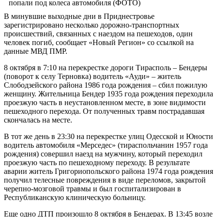
В минувшие выходные дни в Приднестровье
зарегистрировано несколько дорожно-транспортных
происшествий, связанных с наездом на пешеходов, один
человек погиб, сообщает «Новый Регион» со ссылкой на
данные МВД ПМР.
8 октября в 7:10 на перекрестке дороги Тирасполь – Бендеры
(поворот к селу Терновка) водитель «Ауди» – житель
Слободзейского района 1986 года рождения – сбил пожилую
женщину. Жительница Бендер 1935 года рождения переходила
проезжую часть в неустановленном месте, в зоне видимости
пешеходного перехода. От полученных травм пострадавшая
скончалась на месте.
В тот же день в 23:30 на перекрестке улиц Одесской и Юности
водитель автомобиля «Мерседес» (тираспольчанин 1957 года
рождения) совершил наезд на мужчину, который переходил
проезжую часть по пешеходному переходу. В результате
аварии житель Григориопольского района 1974 года рождения
получил телесные повреждения в виде переломов, закрытой
черепно-мозговой травмы и был госпитализирован в
Республиканскую клиническую больницу.
Еще одно ДТП произошло 8 октября в Бендерах. В 13:45 возле