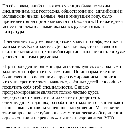
По её словам, наибольшая конкуренция была по таким
дисциплинам, как география, обществознание, английский и
молдавский языки. Больше, чем в минувшем году, было
претендентов на призовые места по биологии. В то же время
менее привлекательными оказались русский язык и
литература.
В нынешнем году не было призовых мест по информатике и
математике. Как отметила Диана Сиденко, это не является
свидетельством того, что дубоссарские школьники стали хуже
успевать по этим предметам.
«При проведении олимпиады мы столкнулись со сложными
заданиями по физике и математике. По информатике они
были связаны в основном с программированием. Понятно,
что университет хочет выявить одарённых детей, способных
посвятить себя этой специальности. Однако
программирование является только частью курса
информатики в школе и, отдавая ему приоритет в
олимпиадных заданиях, разработчики заданий ограничивают
шансы школьников на успешное выступление. Мы ставили
этот вопрос на республиканском методическом объединении,
однако он так и не решён»,– заявила представитель УНО.
Предметная олимпиада в нынешнем году впервые