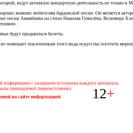
итарой, ведут активную концертную деятельность не только в Мо
хорошо знакомо любителям бардовской песни. Он является автор
вучат песни Амамбаева на стихи Николая Гумилёва, Велимира Х
алушкин.
рвые будут продаваться билеты.
 не помешает поклонникам этого вида искусства посетить меропр
ой информации с указанием источника каждого материала.
12
+
иалы принадлежат первоисточнику.
нной на сайте информацией.