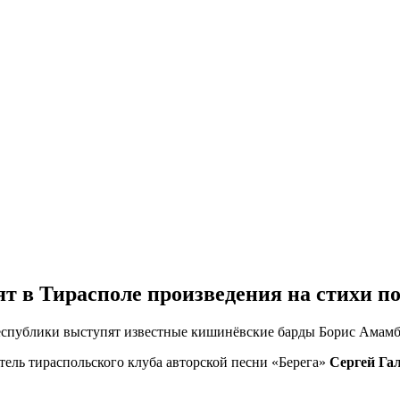
 в Тирасполе произведения на стихи по
еспублики выступят известные кишинёвские барды Борис Амамба
ель тираспольского клуба авторской песни «Берега»
Сергей Га