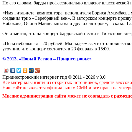
По его словам, барды профессионально владеют классической г
«Имя гитариста, композитора, исполнителя Бориса Амамбаева 
создания трио «Серебряный век». В авторском концерте проз
Набокова, Осипа Мандельштама и других авторов», – сказал Г
Он отметил, что на концерт бардовской песни в Тирасполе впе
«Цена небольшая – 20 рублей. Мы надеемся, что это новшество
уточнив, что концерт состоится в 23 февраля в 15:00.
© 2013, «Новый Регион – Приднестровье»
Приднестровский интернет гид © 2011 - 2026 v.3.0
Все материалы взяты из открытых источников, средств массов
Наш сайт не является официальным СМИ и все права на матер
Мнение администрации сайта может не совпадать с размеще