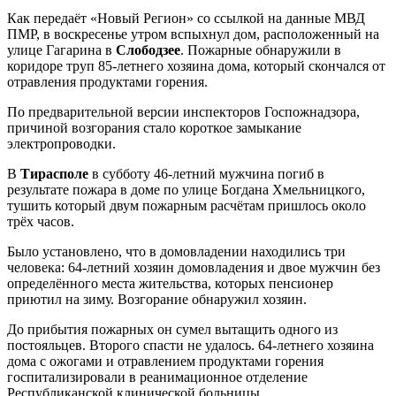
Как передаёт «Новый Регион» со ссылкой на данные МВД
ПМР, в воскресенье утром вспыхнул дом, расположенный на
улице Гагарина в
Слободзее
. Пожарные обнаружили в
коридоре труп 85-летнего хозяина дома, который скончался от
отравления продуктами горения.
По предварительной версии инспекторов Госпожнадзора,
причиной возгорания стало короткое замыкание
электропроводки.
В
Тирасполе
в субботу 46-летний мужчина погиб в
результате пожара в доме по улице Богдана Хмельницкого,
тушить который двум пожарным расчётам пришлось около
трёх часов.
Было установлено, что в домовладении находились три
человека: 64-летний хозяин домовладения и двое мужчин без
определённого места жительства, которых пенсионер
приютил на зиму. Возгорание обнаружил хозяин.
До прибытия пожарных он сумел вытащить одного из
постояльцев. Второго спасти не удалось. 64-летнего хозяина
дома с ожогами и отравлением продуктами горения
госпитализировали в реанимационное отделение
Республиканской клинической больницы.