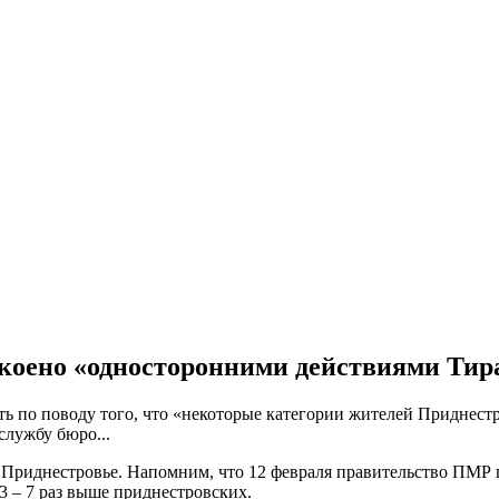
коено «односторонними действиями Тир
ь по поводу того, что «некоторые категории жителей Приднест
службу бюро...
 Приднестровье. Напомним, что 12 февраля правительство ПМР п
3 – 7 раз выше приднестровских.