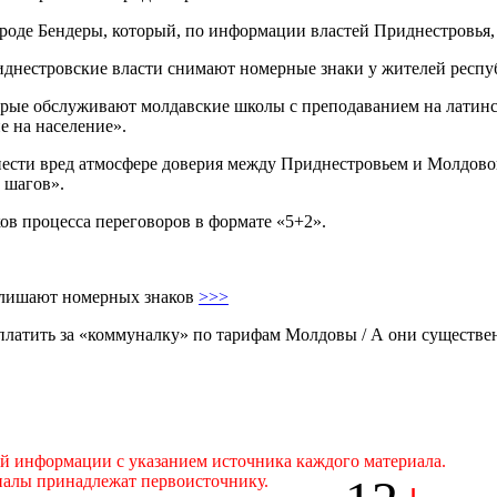
оде Бендеры, который, по информации властей Приднестровья, с
иднестровские власти снимают номерные знаки у жителей респу
орые обслуживают молдавские школы с преподаванием на латинс
е на население».
ести вред атмосфере доверия между Приднестровьем и Молдовой
 шагов».
в процесса переговоров в формате «5+2».
 лишают номерных знаков
>>>
платить за «коммуналку» по тарифам Молдовы / А они существ
ой информации с указанием источника каждого материала.
иалы принадлежат первоисточнику.