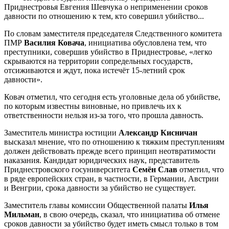
Приднестровья Евгения Шевчука о неприменении сроков
давности по отношению к тем, кто совершил убийство...
По словам заместителя председателя Следственного комитета
ПМР
Василия Ковача
, инициатива обусловлена тем, что
преступники, совершив убийство в Приднестровье, «легко
скрываются на территории сопредельных государств,
отсиживаются и ждут, пока истечёт 15-летний срок
давности».
Ковач отметил, что сегодня есть уголовные дела об убийстве,
по которым известны виновные, но привлечь их к
ответственности нельзя из-за того, что прошла давность.
Заместитель министра юстиции
Александр Кисничан
высказал мнение, что по отношению к тяжким преступлениям
должен действовать прежде всего принцип неотвратимости
наказания. Кандидат юридических наук, представитель
Приднестровского госуниверситета
Семён Слав
отметил, что
в ряде европейских стран, в частности, в Германии, Австрии
и Венгрии, срока давности за убийство не существует.
Заместитель главы комиссии Общественной палаты
Илья
Мильман
, в свою очередь, сказал, что инициатива об отмене
сроков давности за убийство будет иметь смысл только в том