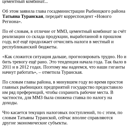
цементный комбинат...
Об этом заявила глава госадминистрации Рыбницкого района
Татьяна Туранская
, передаёт корреспондент «Нового
Региона».
По её словам, в отличие от ММЗ, цементный комбинат за счёт
реализации со склада продукции, выработанной в прошлом
году, всё ещё продолжает отчислять налоги в местный и
республиканский бюджеты.
«Как сложится ситуация дальше, прогнозировать трудно. Но и
бить тревогу ещё рано. Это тенденция начала года. Так было в
2011 и в 2012 годах. Поэтому мы надеемся, что наши гиганты
начнут работать», – отметила Туранская.
По словам главы района, в минувшем году во время простоя
главных рыбницких предприятий государство предоставило
им ряд преференций, чтобы сохранить рабочие места. В
частности, для ММЗ была снижена ставка по налогу на
доходы.
Что касается текущих налоговых поступлений, то с этим, по
словам Татьяны Туранской, сейчас вполне справляются
другие экономические субъекты.