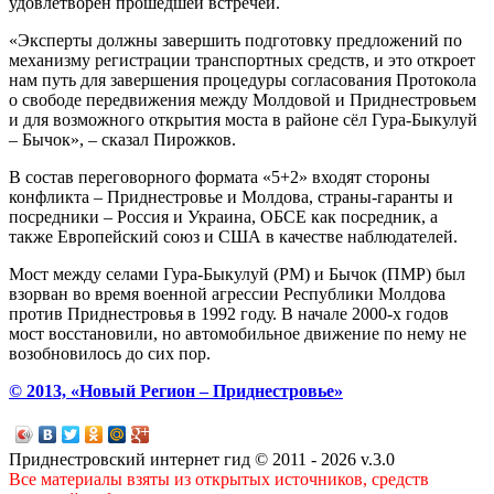
удовлетворён прошедшей встречей.
«Эксперты должны завершить подготовку предложений по
механизму регистрации транспортных средств, и это откроет
нам путь для завершения процедуры согласования Протокола
о свободе передвижения между Молдовой и Приднестровьем
и для возможного открытия моста в районе сёл Гура-Быкулуй
– Бычок», – сказал Пирожков.
В состав переговорного формата «5+2» входят стороны
конфликта – Приднестровье и Молдова, страны-гаранты и
посредники – Россия и Украина, ОБСЕ как посредник, а
также Европейский союз и США в качестве наблюдателей.
Мост между селами Гура-Быкулуй (РМ) и Бычок (ПМР) был
взорван во время военной агрессии Республики Молдова
против Приднестровья в 1992 году. В начале 2000-х годов
мост восстановили, но автомобильное движение по нему не
возобновилось до сих пор.
© 2013, «Новый Регион – Приднестровье»
Приднестровский интернет гид © 2011 - 2026 v.3.0
Все материалы взяты из открытых источников, средств