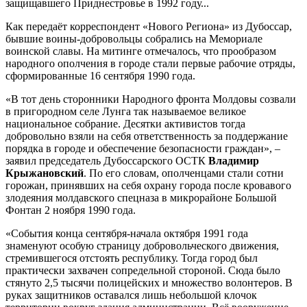
защищавшего Приднестровье в 1992 году...
Как передаёт корреспондент «Нового Региона» из Дубоссар,
бывшие воины-добровольцы собрались на Мемориале
воинской славы. На митинге отмечалось, что прообразом
народного ополчения в городе стали первые рабочие отряды,
сформированные 16 сентября 1990 года.
«В тот день сторонники Народного фронта Молдовы созвали
в пригородном селе Лунга так называемое великое
национальное собрание. Десятки активистов тогда
добровольно взяли на себя ответственность за поддержание
порядка в городе и обеспечение безопасности граждан», –
заявил председатель Дубоссарского ОСТК
Владимир
Крыжановский
. По его словам, ополченцами стали сотни
горожан, принявших на себя охрану города после кровавого
злодеяния молдавского спецназа в микрорайоне Большой
Фонтан 2 ноября 1990 года.
«События конца сентября-начала октября 1991 года
знаменуют особую страницу добровольческого движения,
стремившегося отстоять республику. Тогда город был
практически захвачен сопредельной стороной. Сюда было
стянуто 2,5 тысячи полицейских и множество волонтеров. В
руках защитников оставался лишь небольшой клочок