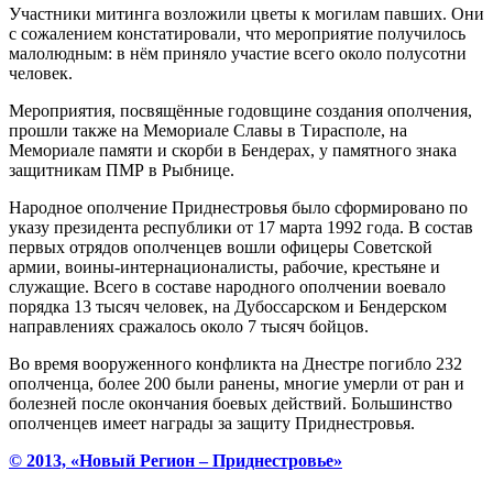
Участники митинга возложили цветы к могилам павших. Они
с сожалением констатировали, что мероприятие получилось
малолюдным: в нём приняло участие всего около полусотни
человек.
Мероприятия, посвящённые годовщине создания ополчения,
прошли также на Мемориале Славы в Тирасполе, на
Мемориале памяти и скорби в Бендерах, у памятного знака
защитникам ПМР в Рыбнице.
Народное ополчение Приднестровья было сформировано по
указу президента республики от 17 марта 1992 года. В состав
первых отрядов ополченцев вошли офицеры Советской
армии, воины-интернационалисты, рабочие, крестьяне и
служащие. Всего в составе народного ополчении воевало
порядка 13 тысяч человек, на Дубоссарском и Бендерском
направлениях сражалось около 7 тысяч бойцов.
Во время вооруженного конфликта на Днестре погибло 232
ополченца, более 200 были ранены, многие умерли от ран и
болезней после окончания боевых действий. Большинство
ополченцев имеет награды за защиту Приднестровья.
© 2013, «Новый Регион – Приднестровье»