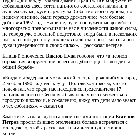
территории вокруг здания администрации. Всё вооружение
собравшихся здесь сотен патриотов составляли палки и, в
лучшем случае, куски арматуры. События этого периода, по
нашему мнению, были гораздо драматичнее, чем боевые
действия 1992 года. Наши недруги, вооруженные до зубов и
многократно превосходившие нас в численности живой силы,
не говоря уже о военной подготовке, тогда были в нескольких
шагах от победы, но у них не хватало главного – морального
духа и уверенности в своих силах», – рассказал ветеран.
Бывший ополченец
Виктор Нуца
говорил, что «в период
отражения вооруженной агрессии дубоссарцы были едины в
общей борьбе».
«Когда мы задержали молдавский спецназ, рвавшийся в город
2 ноября 1990 года на «кругу» Полтавской трассы, кто-то
подсчитал, что среди нас находились представители 17
национальностей. Сегодня я бываю на уроках мужества в
городских школах и, к сожалению, вижу, что дети мало знают
о тех событиях», – сказал он.
Заместитель главы дубоссарской госадминистрации
Евгений
Петров
просил бывших ополченцев больше встречаться с
молодежью, чтобы рассказывать им истинную историю
войны.