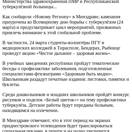
Министерства здравоохранения ПМР и Республиканской
туберкулёзной больницы...
Как сообщили «Новому Региону» в Минздраве, кампания
приурочена ко Всемирному дню борьбы с туберкулёзом (24
марта) и предусматривает цикл мероприятий, призванных
привлечь внимание к этой глобальной проблеме.
В частности, 24 марта студенты-волонтёры ПГУ и
медицинских колледжей в Тирасполе, Бендерах, Рыбнице
проведут акцию «Чистое дыхание – здоровая жизнь».
В учебных заведениях республики пройдут тематические
беседы о профилактике заболевания, подготовленные
специалистами-фтизиатрами «Здоровым быть модно».
Школьникам раздадут печатные издания: листовки, памятки и
буклеты.
Среди дошкольников и младших школьников пройдёт конкурс
рисунков и поделок «Белый цветок»» на тему профилактики
туберкулёза. Детские работы будут переданы больным,
находящимся на излечении.
В Минздраве отмечают, что в этот период на экранах
приднестровского телевидения будет транслироваться
социальная реклама, в печати и на радио увеличится