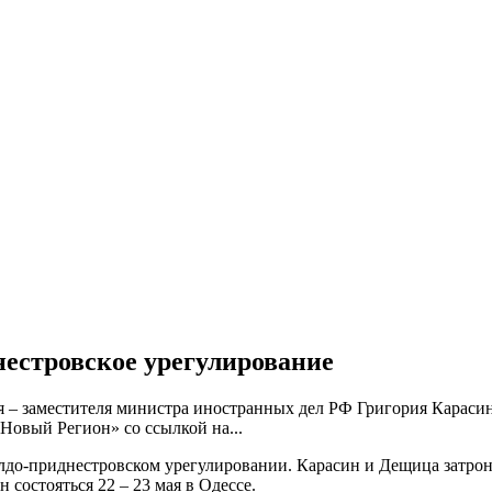
нестровское урегулирование
я – заместителя министра иностранных дел РФ Григория Караси
овый Регион» со ссылкой на...
о-приднестровском урегулировании. Карасин и Дещица затрону
состояться 22 – 23 мая в Одессе.