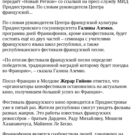
передаёт «Новый Регион» со ссылкой на пресс-службу МИД
Приднестровья. По словам руководителя Центра
французской...
По словам руководителя Центра французской культуры
Приднестровского госуниверситета
Галины Аземко
,
программа дней Франкофонии, кроме кинофестиваля, будет
состоять ещё из двух частей – семинара с учителями
французского языка школ республики, а также
республиканского фестиваля французской песни.
«По итогам фестиваля французской песни определят
победителя, традиционной наградой которому будет поездка
во Францию», – сказала Галина Аземко.
Посол Франции в Молдове
Жерар Гийоно
отметил, что
«организаторы кинофестиваля остановились на актуальном
кино, получившем большой успех во Франции».
Фестиваль французского кино проводится в Приднестровье
уже в пятый раз. Жители республики смогут увидеть фильмы
разных жанров. Это работы известных французских
режиссёров – братьев Дарденн, Раду Михайляну, Мишеля
Хазанавичуса, Майвенн Ле Беско.
Франкофония является сообществом людей, говорящих на