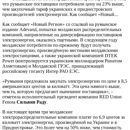
что румынские поставщики потребовали цену на 23% выше,
чем закупочный тариф украинских и приднестровских
производителей электроэнергии. Как сообщает «Новый...
Как сообщает «Новый Регион» со ссылкой на румынское
издание Adevarul, попытки молдавских распределительных
компаний, направленные на диверсификацию поставщиков
электроэнергии, оказались тщетными. В следующем году
молдавские потребители по-прежнему будут получать
электроэнергию, произведённую местными молдавскими
электростанциями, а также украинской компанией DTEK
Power (контролируется украинским миллиардером Ринатом
Ахметовым) и Молдавской ГРЭС, принадлежащей
российскому гиганту Интер РАО ЕЭС.
«Румыния предложила закупать электроэнергию по цене в 8,5
американских центов за киловатт. Эта цена намного выше,
чем та, которую предлагают нынешние поставщики», –
отметила исполнительный президент компании RED Union
Fenosa
Сильвия Раду
.
В настоящее время три молдавские
электрораспределительные компании платят по 6,9 центов за
киловатт электроэнергии, произведённой на Украине и в
Приднестровье. Это более чем на 50% ниже, чем стоимость