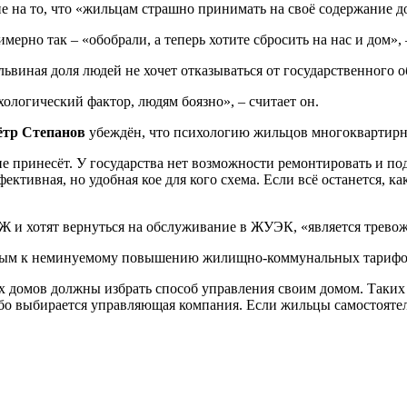
на то, что «жильцам страшно принимать на своё содержание дом
рно так – «обобрали, а теперь хотите сбросить на нас и дом», 
львиная доля людей не хочет отказываться от государственного
хологический фактор, людям боязно», – считает он.
ётр Степанов
убеждён, что психологию жильцов многоквартирны
е принесёт. У государства нет возможности ремонтировать и п
тивная, но удобная кое для кого схема. Если всё останется, как
ТСЖ и хотят вернуться на обслуживание в ЖУЭК, «является трево
товым к неминуемому повышению жилищно-коммунальных тарифо
х домов должны избрать способ управления своим домом. Таких
ибо выбирается управляющая компания. Если жильцы самостояте