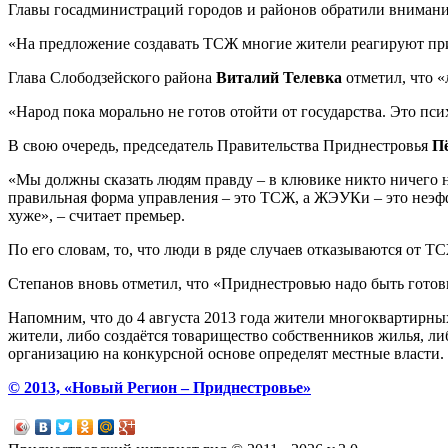
Главы госадминистраций городов и районов обратили внимание 
«На предложение создавать ТСЖ многие жители реагируют приме
Глава Слободзейского района
Виталий Телевка
отметил, что «
«Народ пока морально не готов отойти от государства. Это пси
В свою очередь, председатель Правительства Приднестровья
П
«Мы должны сказать людям правду – в клювике никто ничего н
правильная форма управления – это ТСЖ, а ЖЭУКи – это неэффек
хуже», – считает премьер.
По его словам, то, что люди в ряде случаев отказываются от 
Степанов вновь отметил, что «Приднестровью надо быть го
Напомним, что до 4 августа 2013 года жители многоквартирны
жители, либо создаётся товарищество собственников жилья, л
организацию на конкурсной основе определят местные власти.
© 2013, «Новый Регион – Приднестровье»