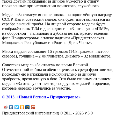
также другим гражданам за личное мужество и отвагу,
проявленные при исполнении воинского, служебного...
Медаль «За отвагу» внешне похожа на одноимённую награду
СССР. Как и советский аналог, она будет изготавливаться из
серебра высшей пробы. На лицевой стороне медали будет
изображён танк Т-34 и две надписи – «За отвагу» и «ПМР»,
на оборотной – пальмовая и дубовая ветви, красно-зелёный
флаг Приднестровья, а также надписи «Приднестровская
Молдавская Республика» и «Родина. Долг. Честь».
Масса медали составляет 16 граммов (14,8 граммов чистого
серебра), толщина – 2 миллиметра, диаметр – 32 миллиметра.
Советская медаль «За отвагу» во время Великой
Отечественной войны особенно ценилась среди фронтовиков,
поскольку ею награждали исключительно за личную
храбрость, проявленную в бою. Это было главным отличием
медали «За отвагу» от некоторых других медалей и орденов,
которые нередко вручались за участие.
© 2013, «Новый Регион – Приднестровье»
Приднестровский интернет гид © 2011 - 2026 v.3.0