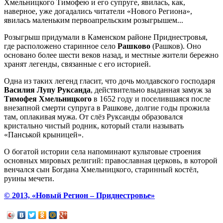
Хмельницкого Тимофею и его супруге, явилась, как,
наверное, уже догадались читатели «Нового Региона»,
явилась маленьким первоапрельским розыгрышем...
Розыгрыш придумали в Каменском районе Приднестровья,
где расположено старинное село
Рашково
(Рашков). Оно
основано более шести веков назад, и местные жители бережно
хранят легенды, связанные с его историей.
Одна из таких легенд гласит, что дочь молдавского господаря
Василия Лупу
Руксанда
, действительно выданная замуж за
Тимофея Хмельницкого
в 1652 году и поселившаяся после
внезапной смерти супруга в Рашкове, долгие годы прожила
там, оплакивая мужа. От слёз Руксанды образовался
кристально чистый родник, который стали называть
«Панськой крыницей».
О богатой истории села напоминают культовые строения
основных мировых религий: православная церковь, в которой
венчался сын Богдана Хмельницкого, старинный костёл,
руины мечети.
© 2013, «Новый Регион – Приднестровье»