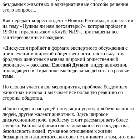
бездомных животных и альтернативные способы решения
этого вопроса...
Как передаёт корреспондент «Нового Региона», к дискуссии
на тему «Нужны ли нам догхантеры?», которая пройдет в
19:00 в тираспольском «Клубе №19», приглашены все
заинтересованные граждане.
«Дискуссия пройдёт в формате экспертного обсуждения с
привлечением широкой общественности, поскольку тема
бродячих животных вызвала широкий общественный
резонанс», – рассказал
Евгений Дунаев
, лидер движения,
проводящего в Тирасполе еженедельные дебаты на разные
темы.
По словам участников мероприятия, проблема бездомных
животных не нова и вызывает всё большую реакцию со
стороны общества.
«Одни видят в растущей популяции угрозу для безопасности
людей, другие жалеют животных. Здесь широкое
дискуссионное поле, проблему стоит рассматривать более
глубоко. Вопросы финансовых возможностей государства,
безопасность людей, гуманное отношение к жизни
беззащитного животного, которое не виновато в том, что оно