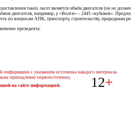
оставления таких льгот является объём двигателя (он не должен
ъёмом двигателя, например, у «Волги» – 2445 «кубиков». Предл
итета по вопросам АПК, транспорту, строительству, природным р
лючение президента.
ой информации с указанием источника каждого материала.
12
+
иалы принадлежат первоисточнику.
нной на сайте информацией.