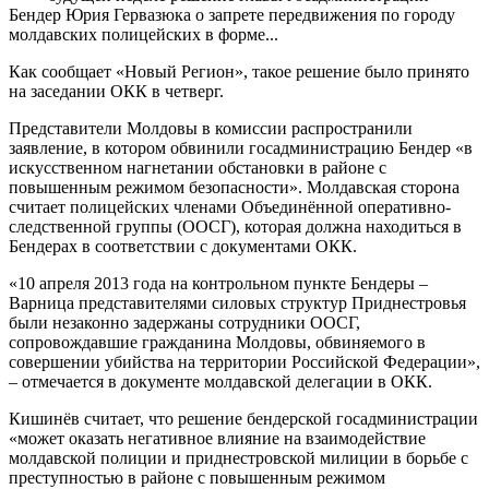
Бендер Юрия Гервазюка о запрете передвижения по городу
молдавских полицейских в форме...
Как сообщает «Новый Регион», такое решение было принято
на заседании ОКК в четверг.
Представители Молдовы в комиссии распространили
заявление, в котором обвинили госадминистрацию Бендер «в
искусственном нагнетании обстановки в районе с
повышенным режимом безопасности». Молдавская сторона
считает полицейских членами Объединённой оперативно-
следственной группы (ООСГ), которая должна находиться в
Бендерах в соответствии с документами ОКК.
«10 апреля 2013 года на контрольном пункте Бендеры –
Варница представителями силовых структур Приднестровья
были незаконно задержаны сотрудники ООСГ,
сопровождавшие гражданина Молдовы, обвиняемого в
совершении убийства на территории Российской Федерации»,
– отмечается в документе молдавской делегации в ОКК.
Кишинёв считает, что решение бендерской госадминистрации
«может оказать негативное влияние на взаимодействие
молдавской полиции и приднестровской милиции в борьбе с
преступностью в районе с повышенным режимом