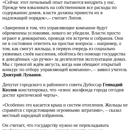
«Сейчас этот печальный опыт пытаются внедрить у нас.
Прежде чем взваливать на собственников все расходы по
содержанию домов, власти должны привести их в
надлежащий порядок»,– считает Липов.
«Заверения в том, что управляющие компании будут
обременены условиями, никого не убедили. Власти просто
играют в демократию, проводя эти встречи и собрания. Они
не в состоянии ответить на простые вопросы – например, о
том, как смогут жильцы, в первую очередь из социально
уязвимых слоёв населения, обойтись без помощи государства
в доведённых «до ручки» за десятилетия эксплуатации домах.
Мы с тревогой ждём августа, когда нам обещают открытый
конкурс по отбору управляющей компании», – заявил учитель
Дмитрий Лупанов
.
Депутат городского и районного совета Дубоссар
Геннадий
Козлов
констатировал, что «износ жилфонда города сегодня
достиг критической черты».
«Особенно это касается крыш и систем отопления. Жильцы не
справятся с предстоящими огромными затратами», – сказал
местный народный избранник.
Он считает, что государству нужно не перекладывать