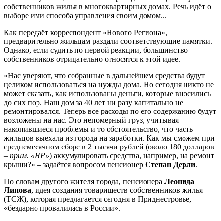
собственников жилья в многоквартирных домах. Речь идёт о
выборе ими способа управления своим домом...
Как передаёт корреспондент «Нового Региона»,
предварительно жильцам раздали соответствующие памятки.
Однако, если судить по первой реакции, большинство
собственников отрицательно относятся к этой идее.
«Нас уверяют, что собранные в дальнейшем средства будут
целиком использоваться на нужды дома. Но сегодня никто не
может сказать, как использованы деньги, которые вносились
до сих пор. Наш дом за 40 лет ни разу капитально не
ремонтировался. Теперь все расходы по его содержанию будут
возложены на нас. Это непомерный груз, учитывая
накопившиеся проблемы и то обстоятельство, что часть
жильцов выехала из города на заработки. Как мы сможем при
среднемесячном сборе в 2 тысячи рублей (около 180 долларов
–
прим. «НР»
) аккумулировать средства, например, на ремонт
крыши?» – задаётся вопросом пенсионер
Степан Дерли
.
По словам другого жителя города, пенсионера
Леонида
Липова
, идея создания товариществ собственников жилья
(ТСЖ), которая предлагается сегодня в Приднестровье,
«бездарно провалилась в России».