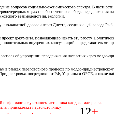
ение вопросов социально-экономического спектра. В частности, 
ервоочередных мерах по обеспечению свободы передвижения на
нковского взаимодействия, экологии.
шно-канатной дорогой через Днестр, соединяющей города Рыбни
 проект документа, позволяющего начать эту работу. Политиче
дополнительных внутренних консультаций с представителями пред
располя об упрощении передвижения населения через молдо-при
 в рамках переговорного процесса по молдо-приднестровскому 
Приднестровья, посредники от РФ, Украины и ОБСЕ, а также н
ой информации с указанием источника каждого материала.
12
+
иалы принадлежат первоисточнику.