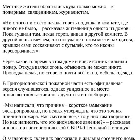
Местные жители обратились куда только можно – к
пожарным, священникам, журналистам.
«Ни с того ни с сего начала гореть подушка в комнате, где
никого не было, – рассказала жительница одного из домов. –
Пока тушили там, начал гореть диван в другой комнате. В
другой день замечаем, что посуда не на том месте находится,
крышки сами соскакивают с бутылей, кто-то иконы
переворачивает».
Через какое-то время в этом доме и вовсе возник сильный
пожар. Откуда взялся огонь, объяснить не может никто.
Проводка целая, но сгорело почти всё: окна, мебель, одежда.
В Григориопольской пожарной части есть официальная
версия случившегося, однако увиденное на месте
происшествия заставило задуматься и огнеборцев.
«Мы написали, что причина – короткое замыкание
электропроводки, но нельзя утверждать, что это точная
причина пожара. Нас смутило всё, что у них там творилось.
Но как написать, что это аномальное явление?» – рассказал
инспектор григориопольской СВПЧ-9 Геннадий Полищук.
О загадочных явлениях рассказали и жильцы соседнего дома,