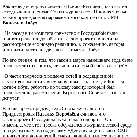
Как передаёт корреспондент «Нового Региона», об этом на
сегодняшнем пленуме Союза журналистов Приднестровья
заявил председатель парламентского комитета по СМИ
Вячеслав Тобух
.
«На заседании комитета совместно с Госслужбой было
принято решение доработать законопроект и внести на
рассмотрение его новую редакцию. К сожалению, авторы
инициативы это не сделали», – отметил Тобух.
По его словам, в том, что закон в марте нынешнего года было
предложено отклонить, нет «политической составляющей».
«В части творческих возможностей и редакционной
самостоятельности я всем хочу пожелать – не дай Бог вам
когда-нибудь работать по такому закону, который был
предложен на рассмотрение Верховного Совета», – сказал
депутат.
В то же время председатель Союза журналистов
Приднестровья
Наталья Воробьёва
считает, что
законопроект Госслужбы нужно было одобрить. Она
отметила, что этот проект обсуждался в журналистской среде
и в целом получил поддержку. «Действующий закон о СМИ с
множеством дополнений, смахивающий на интерпретацию