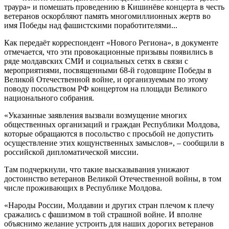
траура» и помешать проведению в Кишинёве концерта в честь
ветеранов оскорбляют память многомиллионных жертв во
имя Победы над фашистскими поработителями...
Как передаёт корреспондент «Нового Региона», в документе
отмечается, что эти провокационные призывы появились в
ряде молдавских СМИ и социальных сетях в связи с
мероприятиями, посвященными 68-й годовщине Победы в
Великой Отечественной войне, и организуемым по этому
поводу посольством РФ концертом на площади Великого
национального собрания.
«Указанные заявления вызвали возмущение многих
общественных организаций и граждан Республики Молдова,
которые обращаются в посольство с просьбой не допустить
осуществление этих кощунственных замыслов», – сообщили в
российской дипломатической миссии.
Там подчеркнули, что такие высказывания унижают
достоинство ветеранов Великой Отечественной войны, в том
числе проживающих в Республике Молдова.
«Народы России, Молдавии и других стран плечом к плечу
сражались с фашизмом в той страшной войне. И вполне
объяснимо желание устроить для наших дорогих ветеранов