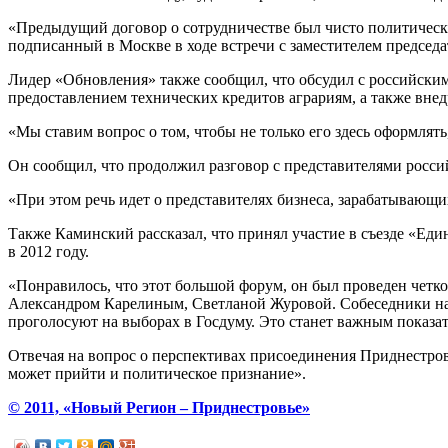
«Предыдущий договор о сотрудничестве был чисто политически
подписанный в Москве в ходе встречи с заместителем председ
Лидер «Обновления» также сообщил, что обсудил с российски
предоставлением технических кредитов аграриям, а также вн
«Мы ставим вопрос о том, чтобы не только его здесь оформлят
Он сообщил, что продолжил разговор с представителями росси
«При этом речь идет о представителях бизнеса, зарабатывающих
Также Каминский рассказал, что принял участие в съезде «Ед
в 2012 году.
«Понравилось, что этот большой форум, он был проведен четк
Александром Карелиным, Светланой Журовой. Собеседники на 
проголосуют на выборах в Госдуму. Это станет важным показа
Отвечая на вопрос о перспективах присоединения Приднестровь
может прийти и политическое признание».
© 2011, «Новый Регион – Приднестровье»