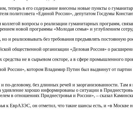
м, теперь в его содержание внесены новые пункты о гуманитар
ателя политсовета «Единой России», депутатом Госдумы Конста
м коллегой вопросы о реализации гуманитарных программ, связ
едрением новой программы «Молодая семья» и углублением сотр
ь, но и реализовывать без требования предъявлять постоянную 
йской общественной организации «Деловая Россия» о расширени
 средства не в сырьевом секторе, а в сфере промышленного прои
иной России», котором Владимир Путин был выдвинут от партии
о и по-деловому, без длинных речей и заорганизованности. Там
удивление хорошо информированы о ситуации в Приднестровье, 
телем в отношениях Приднестровья и России», – сказал Каминск
я к ЕврАЗЭС, он отметил, что такие шансы есть, и «в Москве н