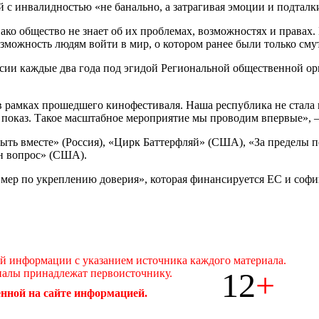
й с инвалидностью «не банально, а затрагивая эмоции и подтал
ко общество не знает об их проблемах, возможностях и правах.
можность людям войти в мир, о котором ранее были только смут
оссии каждые два года под эгидой Региональной общественной о
 рамках прошедшего кинофестиваля. Наша республика не стала
показ. Такое масштабное мероприятие мы проводим впервые», –
ть вместе» (Россия), «Цирк Баттерфляй» (США), «За пределы п
ин вопрос» (США).
ер по укреплению доверия», которая финансируется ЕС и софи
ой информации с указанием источника каждого материала.
12
+
иалы принадлежат первоисточнику.
нной на сайте информацией.