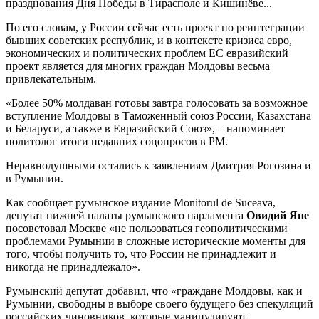
празднования Дня Победы в Тирасполе и Кишинёве...
По его словам, у России сейчас есть проект по реинтеграции
бывших советских республик, и в контексте кризиса евро,
экономических и политических проблем ЕС евразийский
проект является для многих граждан Молдовы весьма
привлекательным.
«Более 50% молдаван готовы завтра голосовать за возможное
вступление Молдовы в Таможенный союз России, Казахстана
и Беларуси, а также в Евразийский Союз», – напоминает
политолог итоги недавних соцопросов в РМ.
Неравнодушными остались к заявлениям Дмитрия Рогозина и
в Румынии.
Как сообщает румынское издание Monitorul de Suceava,
депутат нижней палаты румынского парламента
Овидий Яне
посоветовал Москве «не пользоваться геополитическими
проблемами Румынии в сложные исторические моменты для
того, чтобы получить то, что России не принадлежит и
никогда не принадлежало».
Румынский депутат добавил, что «граждане Молдовы, как и
Румынии, свободны в выборе своего будущего без спекуляций
российских чиновников, которые манипулируют