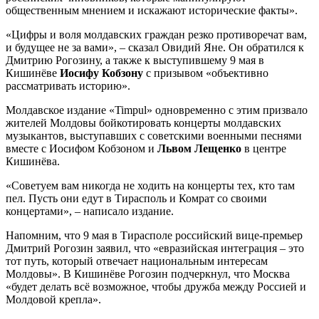
общественным мнением и искажают исторические факты».
«Цифры и воля молдавских граждан резко противоречат вам,
и будущее не за вами», – сказал Овидий Яне. Он обратился к
Дмитрию Рогозину, а также к выступившему 9 мая в
Кишинёве
Иосифу Кобзону
с призывом «объективно
рассматривать историю».
Молдавское издание «Timpul» одновременно с этим призвало
жителей Молдовы бойкотировать концерты молдавских
музыкантов, выступавших с советскими военными песнями
вместе с Иосифом Кобзоном и
Львом Лещенко
в центре
Кишинёва.
«Советуем вам никогда не ходить на концерты тех, кто там
пел. Пусть они едут в Тирасполь и Комрат со своими
концертами», – написало издание.
Напомним, что 9 мая в Тирасполе российский вице-премьер
Дмитрий Рогозин заявил, что «евразийская интеграция – это
тот путь, который отвечает национальным интересам
Молдовы». В Кишинёве Рогозин подчеркнул, что Москва
«будет делать всё возможное, чтобы дружба между Россией и
Молдовой крепла».