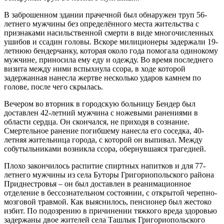
В заброшенном здании прачечной был обнаружен труп 56-
летнего мужчины без определённого места жительства с
признаками насильственной смерти в виде многочисленных
ушибов и ссадин головы. Вскоре милиционеры задержали 19-
летнюю бендерчанку, которая около года помогала одинокому
мужчине, приносила ему еду и одежду. Во время последнего
визита между ними вспыхнула ссора, в ходе которой
задержанная нанесла жертве несколько ударов камнем по
голове, после чего скрылась.
Вечером во вторник в городскую больницу Бендер был
доставлен 42-летний мужчина с ножевыми ранениями в
области сердца. Он скончался, не приходя в сознание.
Смертельное ранение погибшему нанесла его соседка, 40-
летняя жительница города, с которой он выпивал. Между
собутыльниками возникла ссора, обернувшаяся трагедией.
Плохо закончилось распитие спиртных напитков и для 77-
летнего мужчины из села Буторы Григориопольского района
Приднестровья – он был доставлен в реанимационное
отделение в бессознательном состоянии, с открытой черепно-
мозговой травмой. Как выяснилось, пенсионер был жестоко
избит. По подозрению в причинении тяжкого вреда здоровью
задержаны двое жителей села Ташлык Григориопольского