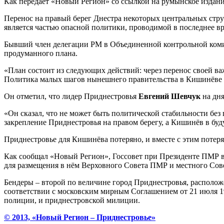
Как передаёт «Новый Регион» со ссылкой на румынское издание
Перенос на правый берег Днестра некоторых центральных стру
является частью опасной политики, проводимой в последнее вре
Бывший член делегации РМ в Объединенной контрольной ко
продуманного плана.
«План состоит из следующих действий: через перенос своей в
Политика малых шагов нынешнего правительства в Кишинёве де
Он отметил, что лидер Приднестровья
Евгений Шевчук
на дня
«Он сказал, что не может быть политической стабильности без 
закрепление Приднестровья на правом берегу, а Кишинёв в буд
Приднестровье для Кишинёва потеряно, и вместе с этим поте
Как сообщал «Новый Регион», Госсовет при Президенте ПМР 
для размещения в нём Верховного Совета ПМР и местного Сов
Бендеры – второй по величине город Приднестровья, располож
соответствии с московским мирным Соглашением от 21 июля 1
полиции, и приднестровской милиции.
© 2013, «Новый Регион – Приднестровье»