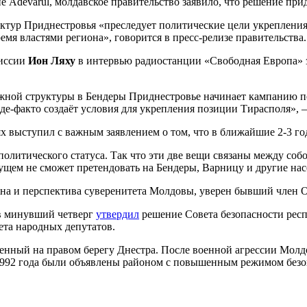
 Adevarul, молдавское правительство заявило, что решение при
ктур Приднестровья «преследует политические цели укрепления
мя властями региона», говорится в пресс-релизе правительства.
миссии
Ион Ляху
в интервью радиостанции «Свободная Европа» з
ажной структуры в Бендеры Приднестровье начинает кампанию п
-факто создаёт условия для укрепления позиции Тирасполя», – 
х выступил с важным заявлением о том, что в ближайшие 2-3 го
политического статуса. Так что эти две вещи связаны между соб
ущем не сможет претендовать на Бендеры, Варницу и другие нас
ряна и перспектива суверенитета Молдовы, уверен бывший член
в минувший четверг
утвердил
решение Совета безопасности респ
ета народных депутатов.
енный на правом берегу Днестра. После военной агрессии Молд
992 года были объявлены районом с повышенным режимом безоп