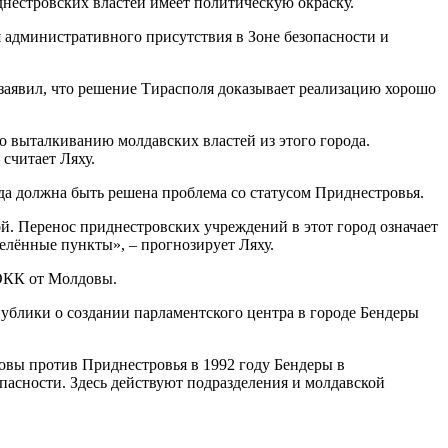
днестровских властей имеет политическую окраску.
 административного присутствия в Зоне безопасности и
аявил, что решение Тирасполя доказывает реализацию хорошо
о выталкиванию молдавских властей из этого города.
считает Ляху.
да должна быть решена проблема со статусом Приднестровья.
ой. Перенос приднестровских учреждений в этот город означает
елённые пункты», – прогнозирует Ляху.
 ОКК от Молдовы.
ублики о создании парламентского центра в городе Бендеры
овы против Приднестровья в 1992 году Бендеры в
асности. Здесь действуют подразделения и молдавской