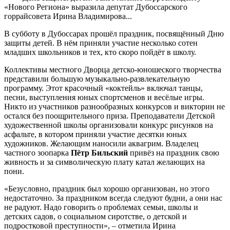
«Нового Региона» выразила депутат Дубоссарского
горрайсовета Ирина Владимирова...
В субботу в Дубоссарах прошёл праздник, посвящённый Дню
защиты детей. В нём приняли участие несколько сотен
младших школьников и тех, кто скоро пойдёт в школу.
Коллективы местного Дворца детско-юношеского творчества
представили большую музыкально-развлекательную
программу. Этот красочный «коктейль» включал танцы,
песни, выступления юных спортсменов и весёлые игры.
Никто из участников разнообразных конкурсов и викторин не
остался без поощрительного приза. Преподаватели Детской
художественной школы организовали конкурс рисунков на
асфальте, в котором приняли участие десятки юных
художников. Желающим наносили аквагрим. Владелец
частного зоопарка
Пётр Бильский
привёз на праздник свою
живность и за символическую плату катал желающих на
пони.
«Безусловно, праздник был хорошо организован, но этого
недостаточно. За праздником всегда следуют будни, а они нас
не радуют. Надо говорить о проблемах семьи, школы и
детских садов, о социальном сиротстве, о детской и
подростковой преступности», – отметила Ирина