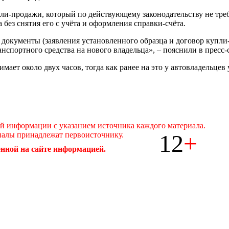
ли-продажи, который по действующему законодательству не треб
 без снятия его с учёта и оформления справки-счёта.
е документы (заявления установленного образца и договор куп
спортного средства на нового владельца», – пояснили в пресс-
ает около двух часов, тогда как ранее на это у автовладельцев 
ой информации с указанием источника каждого материала.
12
+
иалы принадлежат первоисточнику.
нной на сайте информацией.