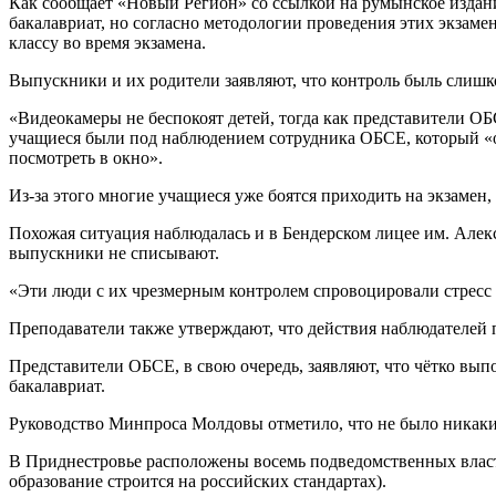
Как сообщает «Новый Регион» со ссылкой на румынское издани
бакалавриат, но согласно методологии проведения этих экзам
классу во время экзамена.
Выпускники и их родители заявляют, что контроль быль слишк
«Видеокамеры не беспокоят детей, тогда как представители О
учащиеся были под наблюдением сотрудника ОБСЕ, который «от
посмотреть в окно».
Из-за этого многие учащиеся уже боятся приходить на экзамен,
Похожая ситуация наблюдалась и в Бендерском лицее им. Алекс
выпускники не списывают.
«Эти люди с их чрезмерным контролем спровоцировали стресс у
Преподаватели также утверждают, что действия наблюдателей п
Представители ОБСЕ, в свою очередь, заявляют, что чётко вып
бакалавриат.
Руководство Минпроса Молдовы отметило, что не было никак
В Приднестровье расположены восемь подведомственных влас
образование строится на российских стандартах).