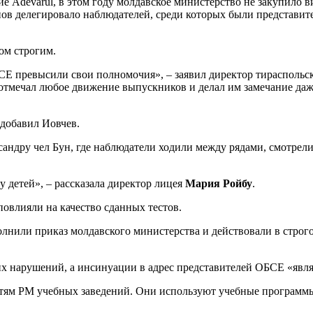
е Adevarul, в этом году молдавское министерство не закупило 
енов делегировало наблюдателей, среди которых были представ
ом строгим.
БСЕ превысили свои полномочия», – заявил директор тираспольс
мечал любое движение выпускников и делал им замечание даже 
 добавил Иовчев.
андру чел Бун, где наблюдатели ходили между рядами, смотрели 
 детей», – рассказала директор лицея
Мария Ройбу
.
овлияли на качество сданных тестов.
олнили приказ молдавского министерства и действовали в строго
их нарушений, а инсинуации в адрес представителей ОБСЕ «яв
тям РМ учебных заведений. Они используют учебные программ