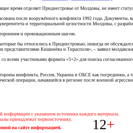
щее время отделяет Приднестровье от Молдовы, не имеет статус
асована после вооружённого конфликта 1992 года. Документы, 
веренитета и территориальной целостности Молдовы, с разработ
осторонним и провокационным шагом.
которые бы относились к Приднестровью, никогда не обсуждался
 представителями Кишинёва и Тирасполя», – заявил молдавски
со всеми участниками формата «5+2» для поиска согласованного
стороны конфликта, Россия, Украина и ОБСЕ как посредники, а
ческой операции, начавшейся в регионе после военной агрессии
ой информации с указанием источника каждого материала.
12
+
иалы принадлежат первоисточнику.
нной на сайте информацией.