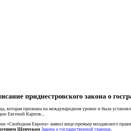
писание приднестровского закона о гос
ица, которая признана на международном уровне и была установ
ции Евгений Карпов...
ции «Свободная Европа» заявил вице-премьер молдавского прав
вгением Шевчуком
Закона о государственной границе
.