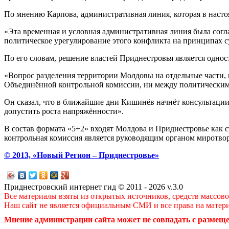
По мнению Карпова, административная линия, которая в настоя
«Эта временная и условная административная линия была согл
политическое урегулирование этого конфликта на принципах су
По его словам, решение властей Приднестровья является одн
«Вопрос разделения территории Молдовы на отдельные части, 
Объединённой контрольной комиссии, ни между политическими
Он сказал, что в ближайшие дни Кишинёв начнёт консультации 
допустить роста напряжённости».
В состав формата «5+2» входят Молдова и Приднестровье как 
контрольная комиссия является руководящим органом миротвор
© 2013, «Новый Регион – Приднестровье»
Приднестровский интернет гид © 2011 - 2026 v.3.0
Все материалы взяты из открытых источников, средств массов
Наш сайт не является официальным СМИ и все права на матер
Мнение администрации сайта может не совпадать с размеще