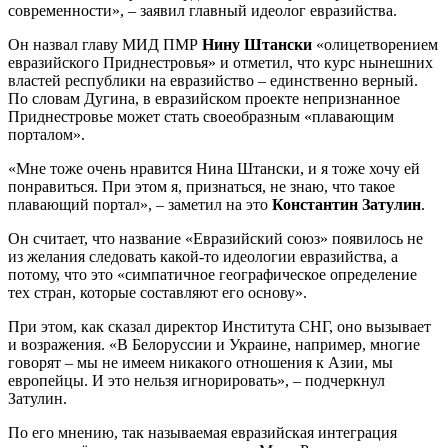
современности», – заявил главный идеолог евразийства.
Он назвал главу МИД ПМР
Нину Штански
«олицетворением
евразийского Приднестровья» и отметил, что курс нынешних
властей республики на евразийство – единственно верный.
По словам Дугина, в евразийском проекте непризнанное
Приднестровье может стать своеобразным «плавающим
порталом».
«Мне тоже очень нравится Нина Штански, и я тоже хочу ей
понравиться. При этом я, признаться, не знаю, что такое
плавающий портал», – заметил на это
Константин Затулин
.
Он считает, что название «Евразийский союз» появилось не
из желания следовать какой-то идеологии евразийства, а
потому, что это «симпатичное географическое определение
тех стран, которые составляют его основу».
При этом, как сказал директор Института СНГ, оно вызывает
и возражения. «В Белоруссии и Украине, например, многие
говорят – мы не имеем никакого отношения к Азии, мы
европейцы. И это нельзя игнорировать», – подчеркнул
Затулин.
По его мнению, так называемая евразийская интеграция