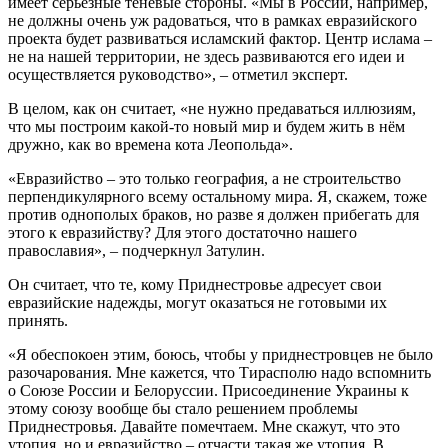
имеет серьёзные теневые стороны. «Мы в России, например,
не должны очень уж радоваться, что в рамках евразийского
проекта будет развиваться исламский фактор. Центр ислама –
не на нашей территории, не здесь развиваются его идеи и
осуществляется руководство», – отметил эксперт.
В целом, как он считает, «не нужно предаваться иллюзиям,
что мы построим какой-то новый мир и будем жить в нём
дружно, как во времена кота Леопольда».
«Евразийство – это только география, а не строительство
перпендикулярного всему остальному мира. Я, скажем, тоже
против однополых браков, но разве я должен прибегать для
этого к евразийству? Для этого достаточно нашего
православия», – подчеркнул Затулин.
Он считает, что те, кому Приднестровье адресует свои
евразийские надежды, могут оказаться не готовыми их
принять.
«Я обеспокоен этим, боюсь, чтобы у приднестровцев не было
разочарования. Мне кажется, что Тирасполю надо вспомнить
о Союзе России и Белоруссии. Присоединение Украины к
этому союзу вообще бы стало решением проблемы
Приднестровья. Давайте помечтаем. Мне скажут, что это
утопия, но и евразийство – отчасти такая же утопия. В