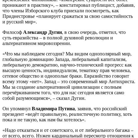
проникают в практику», – констатировал публицист, добавив,
что члены Изборского клуба приехали посмотреть, как
Приднестровье «планирует сражаться за свою самостийность
и русский мир».
Философ
Александр Дугин
, в свою очередь, отметил, что
суть евразийства – в полной духовной революции и
альтернативном мировоззрении.
«Что мы наблюдаем сегодня? Мы видим однополярный мир,
глобальную доминацию Запада, либеральный капитализм,
либеральную демократию, научно-технический прогресс как
высшую ценность, индивидуализм, тематику прав человека,
сетевое общество и однополые браки. Евразийство говорит
всему этому «нет». Запад – это современный мир Антихриста.
Мы за создание альтернативной цивилизации с полным
перечёркиванием того, что для нас сегодня является само
собой разумеющимся», – сказал Дугин.
Он упомянул
Владимира Путина
, заявив, что российский
президент «ведёт правильную, реалистичную политику, хоть
пока и не такую, как нам бы хотелось».
«Надо отказаться и от советского, и от либерального багажа –
от всего, всего. Нужен кардинальный пересмотр отношения к