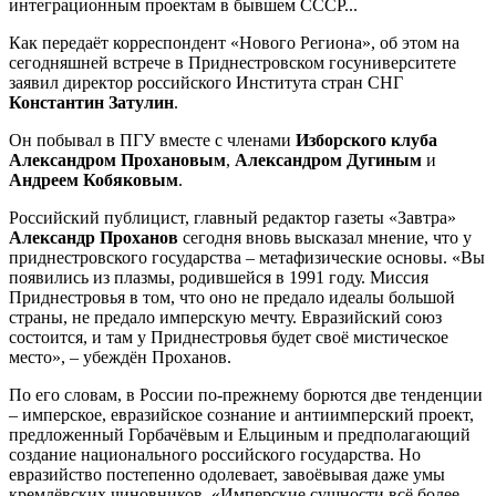
интеграционным проектам в бывшем СССР...
Как передаёт корреспондент «Нового Региона», об этом на
сегодняшней встрече в Приднестровском госуниверситете
заявил директор российского Института стран СНГ
Константин Затулин
.
Он побывал в ПГУ вместе с членами
Изборского клуба
Александром Прохановым
,
Александром Дугиным
и
Андреем Кобяковым
.
Российский публицист, главный редактор газеты «Завтра»
Александр Проханов
сегодня вновь высказал мнение, что у
приднестровского государства – метафизические основы. «Вы
появились из плазмы, родившейся в 1991 году. Миссия
Приднестровья в том, что оно не предало идеалы большой
страны, не предало имперскую мечту. Евразийский союз
состоится, и там у Приднестровья будет своё мистическое
место», – убеждён Проханов.
По его словам, в России по-прежнему борются две тенденции
– имперское, евразийское сознание и антиимперский проект,
предложенный Горбачёвым и Ельциным и предполагающий
создание национального российского государства. Но
евразийство постепенно одолевает, завоёвывая даже умы
кремлёвских чиновников. «Имперские сущности всё более