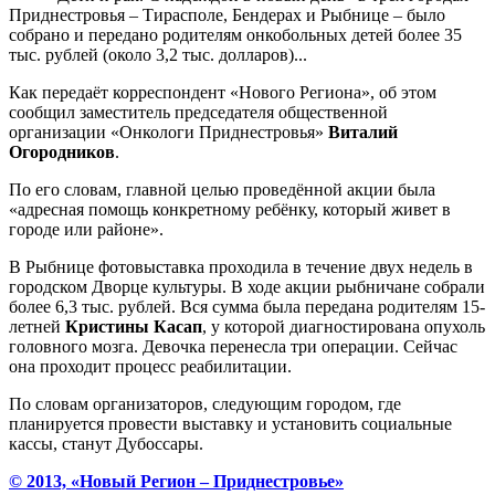
Приднестровья – Тирасполе, Бендерах и Рыбнице – было
собрано и передано родителям онкобольных детей более 35
тыс. рублей (около 3,2 тыс. долларов)...
Как передаёт корреспондент «Нового Региона», об этом
сообщил заместитель председателя общественной
организации «Онкологи Приднестровья»
Виталий
Огородников
.
По его словам, главной целью проведённой акции была
«адресная помощь конкретному ребёнку, который живет в
городе или районе».
В Рыбнице фотовыставка проходила в течение двух недель в
городском Дворце культуры. В ходе акции рыбничане собрали
более 6,3 тыс. рублей. Вся сумма была передана родителям 15-
летней
Кристины Касап
, у которой диагностирована опухоль
головного мозга. Девочка перенесла три операции. Сейчас
она проходит процесс реабилитации.
По словам организаторов, следующим городом, где
планируется провести выставку и установить социальные
кассы, станут Дубоссары.
© 2013, «Новый Регион – Приднестровье»