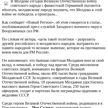
В Молдове сегодня Великую Отечественную войну
советского народа с фашистской Германией пытаются
оболгать, молдавскому народу внушить, что Молдова в этой
войне не победила, а проиграла...
Как сообщает «Новый Регион», об этом говорится в статье,
опубликованной пресс-службой Западного военного округа
Вооружённых сил РФ.
По словам её автора, «цель такой политики – разрушить
дружбу российского и молдавского народов, вытравить из
памяти народной то великое значение, которое на протяжении
веков имела для РМ Россия».
Он напоминает, что бывшая советская Молдавия внесла свой
вклад, и немалый, в победу над врагом. Среди миллионов
советских людей, воевавших на фронтах Великой
Отечественной войны, около 400 тысяч были гражданами
Молдавской ССР. За подвиги, совершённые в годы Великой
Отечественной войны, 18 уроженцев Молдавии удостоились
высокого звания Героя Советского Союза, 250 тысяч
офицеров, солдат и партизан были награждены орденами и
медалями СССР.
Среди героев Великой Отечественной войны, родившихся в
Приднестровье, –
Ион Солтыс
, повторивший подвиг