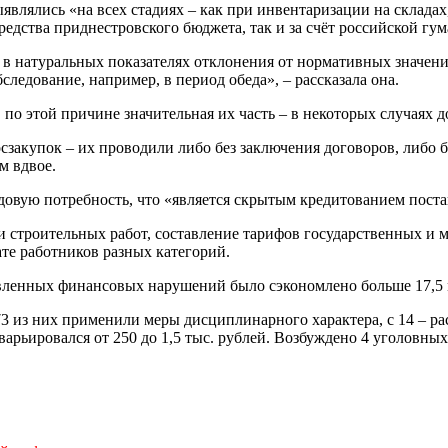
являлись «на всех стадиях – как при инвентаризации на склада
средства приднестровского бюджета, так и за счёт российской г
в натуральных показателях отклонения от нормативных значени
бследование, например, в период обеда», – рассказала она.
по этой причине значительная их часть – в некоторых случаях д
сзакупок – их проводили либо без заключения договоров, либо б
м вдвое.
овую потребность, что «является скрытым кредитованием поста
 строительных работ, составление тарифов государственных и
те работников разных категорий.
явленных финансовых нарушений было сэкономлено больше 17,5 
3 из них применили меры дисциплинарного характера, с 14 – ра
рьировался от 250 до 1,5 тыс. рублей. Возбуждено 4 уголовных