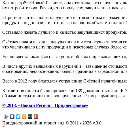
Как передаёт «Новый Регион», она отметила, что нарушения вы
их потребителям». Речь идёт о продуктах, закупленных как за 
«При незначительности нарушений в стоимостном выражении, 
продуктов недостачи – и это только на одном объекте за одно о
Оставляло желать лучшего и качество закупавшихся продуктов, 
Счётная палата выявила нарушения и в части осуществления го
что увеличивало цену продукции в некоторых случаях более че
Установлены также факты закупок в объёмах, превышавших год
В числе других выявленных нарушений – завышение стоимости
обоснования, необоснованно большая разница в заработной пла
Всего в 2012 году благодаря устранению Счётной палатой вы
К ответственности было привлечено 139 должностных лиц. К 7
об административных правонарушениях. Размер админштрафа ва
© 2013, «Новый Регион – Приднестровье»
Приднестровский интернет гид © 2011 - 2026 v.3.0