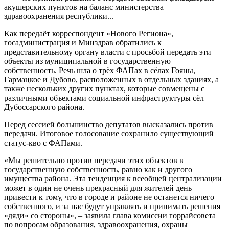
акушерских пунктов на баланс министерства
здравоохранения республики...
Как передаёт корреспондент «Нового Региона»,
госадминистрация и Минздрав обратились к
представительному органу власти с просьбой передать эти
объекты из муниципальной в государственную
собственность. Речь шла о трёх ФАПах в сёлах Гояны,
Гармацкое и Дубово, расположенных в отдельных зданиях, а
также нескольких других пунктах, которые совмещены с
различными объектами социальной инфраструктуры сёл
Дубоссарского района.
Перед сессией большинство депутатов высказались против
передачи. Итоговое голосование сохранило существующий
статус-кво с ФАПами.
«Мы решительно против передачи этих объектов в
государственную собственность, равно как и другого
имущества района. Эта тенденция к всеобщей централизации
может в один не очень прекрасный для жителей день
привести к тому, что в городе и районе не останется ничего
собственного, и за нас будут управлять и принимать решения
«дяди» со стороны», – заявила глава комиссии горрайсовета
по вопросам образования, здравоохранения, охраны