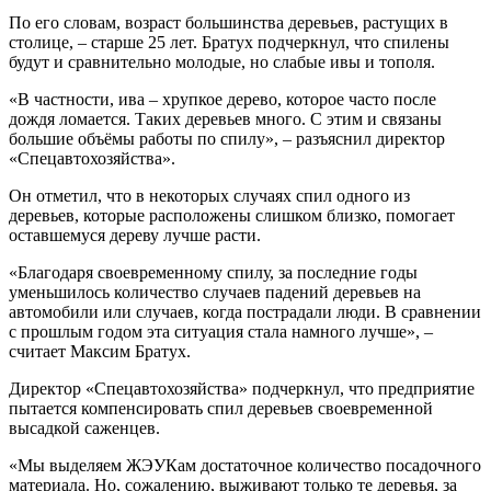
По его словам, возраст большинства деревьев, растущих в
столице, – старше 25 лет. Братух подчеркнул, что спилены
будут и сравнительно молодые, но слабые ивы и тополя.
«В частности, ива – хрупкое дерево, которое часто после
дождя ломается. Таких деревьев много. С этим и связаны
большие объёмы работы по спилу», – разъяснил директор
«Спецавтохозяйства».
Он отметил, что в некоторых случаях спил одного из
деревьев, которые расположены слишком близко, помогает
оставшемуся дереву лучше расти.
«Благодаря своевременному спилу, за последние годы
уменьшилось количество случаев падений деревьев на
автомобили или случаев, когда пострадали люди. В сравнении
с прошлым годом эта ситуация стала намного лучше», –
считает Максим Братух.
Директор «Спецавтохозяйства» подчеркнул, что предприятие
пытается компенсировать спил деревьев своевременной
высадкой саженцев.
«Мы выделяем ЖЭУКам достаточное количество посадочного
материала. Но, сожалению, выживают только те деревья, за