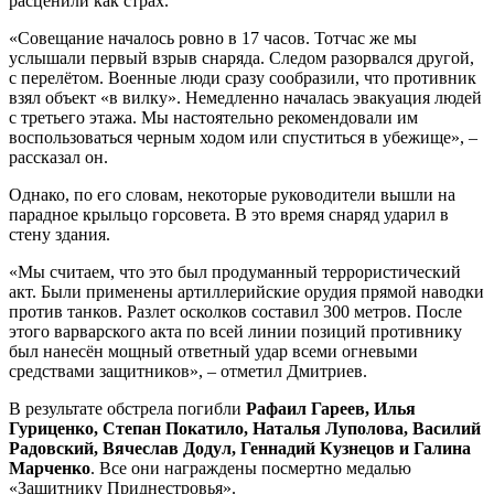
расценили как страх.
«Совещание началось ровно в 17 часов. Тотчас же мы
услышали первый взрыв снаряда. Следом разорвался другой,
с перелётом. Военные люди сразу сообразили, что противник
взял объект «в вилку». Немедленно началась эвакуация людей
с третьего этажа. Мы настоятельно рекомендовали им
воспользоваться черным ходом или спуститься в убежище», –
рассказал он.
Однако, по его словам, некоторые руководители вышли на
парадное крыльцо горсовета. В это время снаряд ударил в
стену здания.
«Мы считаем, что это был продуманный террористический
акт. Были применены артиллерийские орудия прямой наводки
против танков. Разлет осколков составил 300 метров. После
этого варварского акта по всей линии позиций противнику
был нанесён мощный ответный удар всеми огневыми
средствами защитников», – отметил Дмитриев.
В результате обстрела погибли
Рафаил Гареев, Илья
Гуриценко, Степан Покатило, Наталья Луполова, Василий
Радовский, Вячеслав Додул, Геннадий Кузнецов и Галина
Марченко
. Все они награждены посмертно медалью
«Защитнику Приднестровья».