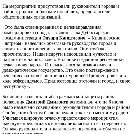
На мероприятии присутствовали руководители города и
района, родные и близкие погибших, представители
общественных организаций.
«Это была спланированная и целенаправленная
бомбардировка города, – заявил глава Дубоссарской
госадминистрации
Эдуард Канцелевич
. – Кишинёвские
«ястребы» надеялись обезглавить руководство города и
сломить сопротивление защитников. Они глубоко
просчитались. Наши недруги недооценили мужество и
патриотизм наших людей. В основе созданной республики
лежала воля народа. Он высказался за независимое и
демократическое государство. Это было подтверждено в
решениях съездов Советов всех уровней Приднестровья и в
ходе референдумов. Приднестровцы отстояли и город, и свою
республику».
Бывший начальник штаба гражданской защиты района
полковник
Дмитрий Дмитриев
вспоминал, что на 6 июля
было назначено совещание с руководителями города и района.
Сообщение об этом было передано также по местному радио.
Учитывая широкую огласку предстоящего мероприятия,
накануне предлагалось в целях безопасности его перенести.
Однако руководители отказались от переноса, чтобы это не