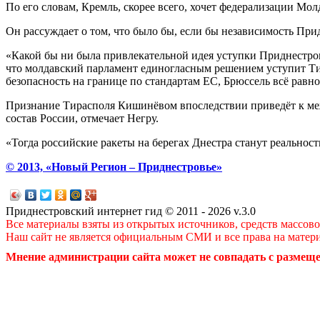
По его словам, Кремль, скорее всего, хочет федерализации Мо
Он рассуждает о том, что было бы, если бы независимость Пр
«Какой бы ни была привлекательной идея уступки Приднестров
что молдавский парламент единогласным решением уступит Ти
безопасность на границе по стандартам ЕС, Брюссель всё равно
Признание Тирасполя Кишинёвом впоследствии приведёт к ме
состав России, отмечает Негру.
«Тогда российские ракеты на берегах Днестра станут реальност
© 2013, «Новый Регион – Приднестровье»
Приднестровский интернет гид © 2011 - 2026 v.3.0
Все материалы взяты из открытых источников, средств массов
Наш сайт не является официальным СМИ и все права на матер
Мнение администрации сайта может не совпадать с размеще