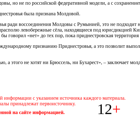
лдовы, но не по российской федеративной модели, а с сохранени
иднестровья была признана Молдовой.
ья ради воссоединения Молдовы с Румынией, это не подходит не
располю левобережные сёла, находящиеся под юрисдикцией Киш
 бы говорил «нет» до тех пор, пока приднестровская территория
ждународному признанию Приднестровья, а это позволит выпол
ью, а этого не хотят ни Брюссель, ни Бухарест», – заключает мол
ой информации с указанием источника каждого материала.
12
+
иалы принадлежат первоисточнику.
нной на сайте информацией.