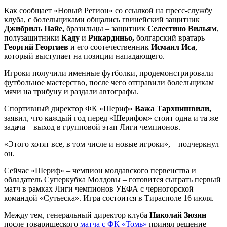
Как сообщает «Новый Регион» со ссылкой на пресс-службу
клуба, с болельщиками общались гвинейский защитник
Джибриль Пайе,
бразильцы – защитник
Селестино Вильям
,
полузащитники
Каду
и
Рикардиньо,
болгарский вратарь
Георгий Георгиев
и его соотечественник
Исмаил Иса
,
который выступает на позиции нападающего.
Игроки получили именные футболки, продемонстрировали
футбольное мастерство, после чего отправили болельщикам
мячи на трибуну и раздали автографы.
Спортивный директор ФК «Шериф»
Важа Тархнишвили,
заявил, что каждый год перед «Шерифом» стоит одна и та же
задача – выход в групповой этап Лиги чемпионов.
«Этого хотят все, в том числе и новые игроки», – подчеркнул
он.
Сейчас «Шериф» – чемпион молдавского первенства и
обладатель Суперкубка Молдовы – готовится сыграть первый
матч в рамках Лиги чемпионов УЕФА с черногорской
командой «Сутьеска». Игра состоится в Тирасполе 16 июля.
Между тем, генеральный директор клуба
Николай Зюзин
после товарищеского
матча с ФК «Томь»
принял решение