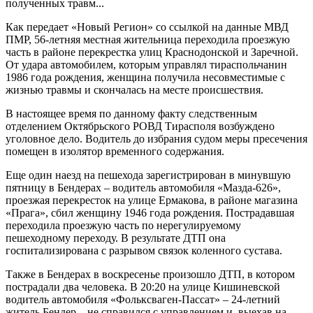
полученных травм...
Как передает «Новый Регион» со ссылкой на данные МВД
ПМР, 56-летняя местная жительница переходила проезжую
часть в районе перекрестка улиц Краснодонской и Заречной.
От удара автомобилем, которым управлял тираспольчанин
1986 года рождения, женщина получила несовместимые с
жизнью травмы и скончалась на месте происшествия.
В настоящее время по данному факту следственным
отделением Октябрьского РОВД Тирасполя возбуждено
уголовное дело. Водитель до избрания судом меры пресечения
помещен в изолятор временного содержания.
Еще один наезд на пешехода зарегистрирован в минувшую
пятницу в Бендерах – водитель автомобиля «Мазда-626»,
проезжая перекресток на улице Ермакова, в районе магазина
«Прага», сбил женщину 1946 года рождения. Пострадавшая
переходила проезжую часть по нерегулируемому
пешеходному переходу. В результате ДТП она
госпитализирована с разрывом связок коленного сустава.
Также в Бендерах в воскресенье произошло ДТП, в котором
пострадали два человека. В 20:20 на улице Кишиневской
водитель автомобиля «Фольксваген-Пассат» – 24-летний
житель Бендер – не справился с управлением и, выехав на