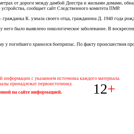
0 метрах от дороги между дамбой Днестра и жилыми домами, об
 устройства, сообщает сайт Следственного комитета ПМР.
 гражданка К. узнала своего отца, гражданина Д. 1940 года рож
у него было выявлено онкологическое заболевание. В воскресен
му у погибшего хранился боеприпас. По факту происшествия про
ой информации с указанием источника каждого материала.
12
+
иалы принадлежат первоисточнику.
нной на сайте информацией.