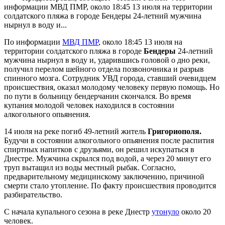
информации МВД ПМР, около 18:45 13 июля на территории
солдатского пляжа в городе Бендеры 24-летний мужчина
нырнул в воду и...
По информации
МВД ПМР
, около 18:45 13 июля на
территории солдатского пляжа в городе
Бендеры
24-летний
мужчина нырнул в воду и, ударившись головой о дно реки,
получил перелом шейного отдела позвоночника и разрыв
спинного мозга. Сотрудник УВД города, ставший очевидцем
происшествия, оказал молодому человеку первую помощь. Но
по пути в больницу бендерчанин скончался. Во время
купания молодой человек находился в состоянии
алкогольного опьянения.
14 июля на реке погиб 49-летний житель
Григориополя.
Будучи в состоянии алкогольного опьянения после распития
спиртных напитков с друзьями, он решил искупаться в
Днестре. Мужчина скрылся под водой, а через 20 минут его
труп вытащил из воды местный рыбак. Согласно,
предварительному медицинскому заключению, причиной
смерти стало утопление. По факту происшествия проводится
разбирательство.
С начала купального сезона в реке Днестр
утонуло
около 20
человек.