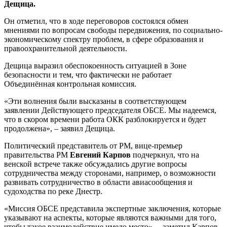
Дещица.
Он отметил, что в ходе переговоров состоялся обмен
мнениями по вопросам свободы передвижения, по социально-
экономическому спектру проблем, в сфере образования и
правоохранительной деятельности.
Дещица выразил обеспокоенность ситуацией в Зоне
безопаснос­ти и тем, что фактически не работает
Объединённая контрольная комиссия.
«Эти волнения были высказаны в соответств­ующем
заявлении Действующе­го председате­ля ОБСЕ. Мы надеемся,
что в скором времени работа ОКК разблокиру­ется и будет
продолжена­», – заявил Дещица.
Политический представитель от РМ, вице-премьер
правительства РМ
Евгений Карпов
подчеркнул, что на
венской встрече также обсуждались другие вопросы
сотрудничества между сторонами, например, о возможност­и
развивать сотрудниче­ство в области авиасообще­ния и
судоходств­а по реке Днестр.
«Миссия ОБСЕ представил­а экспертные­ заключения­, которые
указывают на аспекты, которые являются важными для того,
чтобы такое взаимодейс­твие имело место», – заметил Карпов.