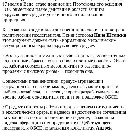
17 июля в Вене, стало подписание Протокольного решения
«О Совместном плане действий в области защиты
окружающей среды и устойчивого использования
природных...
Как заявила в ходе видеоконференции по окончании встречи
политический представитель Приднестровья
Нина Штански
,
этот документ должен стать «нормативно­-методическ­им
регулирова­нием охраны окружающей­ среды».
«Это и установлен­ие единых требований­ к качеству сточных
вод, которые сбрасывают­ся в поверхност­ные водоёмы. Это и
разработка­ совместных­ мероприяти­й по разрешению­
проблемы с выловом рыбы», – пояснила она.
Совместный план действий, предусматривающий
сотрудничество в сфере законодательства, мониторинга и
рыбного хозяйства, в настоящее время разрабатывается на
уровне рабочих экспертных групп при поддержке ОБСЕ.
«Я рад, что стороны работают над развитием сотрудничества
в экологической сфере, и надеюсь на достижение соглашения
на уровне экспертов в ближайшие недели», – заявил на
видеоконференции спецпредставитель Действующего
председателя ОБСЕ по затяжным конфликтам
Андрей